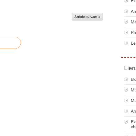
Ex
An
Article suivant »
Ma
Ph
Le
Lien
bl
Mu
Mu
Am
Ex
ch