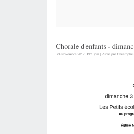
Chorale d'enfants - diman
24 Novembre 2017, 19:13pm
|
Publié par Christophe 
dimanche 3
Les Petits éco
au progr
église 