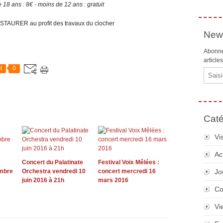
 18 ans : 8€ - moins de 12 ans : gratuit
STAURER au profit des travaux du clocher
News
Abonne
article
t
0
Email
Caté
Vi
Ac
Concert du Palatinate
Festival Voix Mêlées :
mbre
Orchestra vendredi 10
concert mercredi 16
Jo
juin 2016 à 21h
mars 2016
Co
Vi