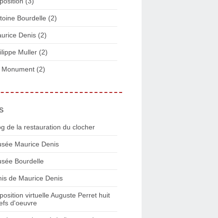
position
(3)
toine Bourdelle
(2)
urice Denis
(2)
ilippe Muller
(2)
 Monument
(2)
s
og de la restauration du clocher
sée Maurice Denis
sée Bourdelle
is de Maurice Denis
position virtuelle Auguste Perret huit
efs d'oeuvre