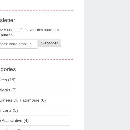
letter
z-vous pour être averti des nouveaux
s publiés.
gories
sites
(19)
tivités
(7)
urnées Du Patrimoine
(6)
ncerts
(5)
e Associative
(4)